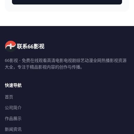
联系66影视
66影视 - 免费在线观看高清电影电视剧综艺动漫全网热播影视资源
大全，专注于精品影视内容的创作与传播。
快速导航
首页
公司简介
作品展示
新闻资讯